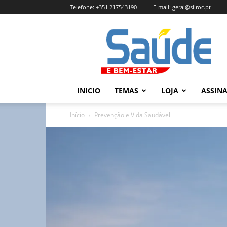
Telefone:
+351 217543190
E-mail:
geral@silroc.pt
Revista
Saúde
e
Bem
Estar
–
INICIO
TEMAS
LOJA
ASSIN
Edição
Online
Início
Prevenção e Vida Saudável