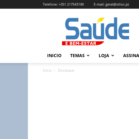
Telefone:
+351 217543190
E-mail:
geral@silroc.pt
Revista
Saúde
e
Bem
Estar
–
INICIO
TEMAS
LOJA
ASSIN
Edição
Online
Início
Destaque