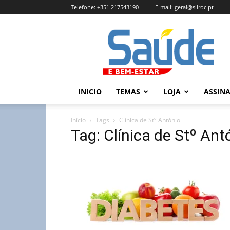
Telefone:
+351 217543190
E-mail:
geral@silroc.pt
Revista
Saúde
e
Bem
Estar
–
INICIO
TEMAS
LOJA
ASSIN
Edição
Online
Início
Tags
Clínica de Stº António
Tag: Clínica de Stº Ant