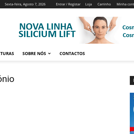
Sexta-feira, Agosto 7, 2026
Entrar / Registar
Loja
Carrinho
Minha con
ATURAS
SOBRE NÓS
CONTACTOS
ónio