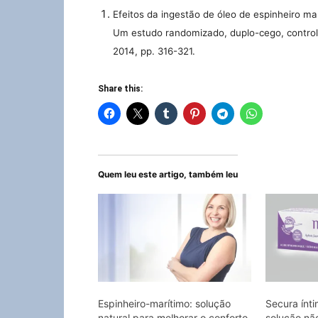
Efeitos da ingestão de óleo de espinheiro m
Um estudo randomizado, duplo-cego, contro
2014, pp. 316-321.
Share this:
Quem leu este artigo, também leu
Espinheiro-marítimo: solução
Secura ínt
natural para melhorar o conforto
solução nã