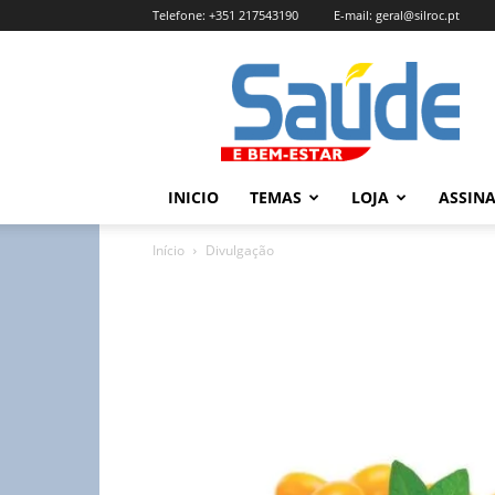
Telefone:
+351 217543190
E-mail:
geral@silroc.pt
Revista
Saúde
e
Bem
Estar
–
INICIO
TEMAS
LOJA
ASSIN
Edição
Online
Início
Divulgação