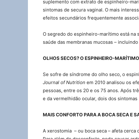
suplemento com extrato de espinheiro-marít
sintomas de secura vaginal. O mais interess
efeitos secundários frequentemente associ
O segredo do espinheiro-marítimo está na s
saúde das membranas mucosas – incluindo a
OLHOS SECOS? O ESPINHEIRO-MARÍTIM
Se sofre de síndrome do olho seco, o espin
Journal of Nutrition
em 2010 analisou os efe
pessoas, entre os 20 e os 75 anos. Após tr
e da vermelhidão ocular, dois dos sintoma
MAIS CONFORTO PARA A BOCA SECA E S
A xerostomia – ou boca seca – afeta cerca
Para além do desconforto, pode causar ardor