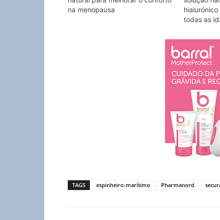
na menopausa
hialurónic
todas as i
TAGS
espinheiro-marítimo
Pharmanord
secur