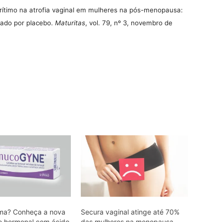
arítimo na atrofia vaginal em mulheres na pós-menopausa:
lado por placebo.
Maturitas
, vol. 79, nº 3, novembro de
ima? Conheça a nova
Secura vaginal atinge até 70%
o hormonal com ácido
das mulheres na menopausa,