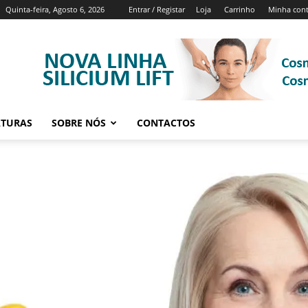
Quinta-feira, Agosto 6, 2026
Entrar / Registar
Loja
Carrinho
Minha con
ATURAS
SOBRE NÓS
CONTACTOS