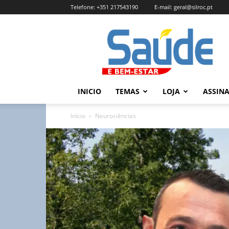
Telefone:
+351 217543190
E-mail:
geral@silroc.pt
Revista
Saúde
e
Bem
Estar
–
INICIO
TEMAS
LOJA
ASSIN
Edição
Online
Início
Neurociências