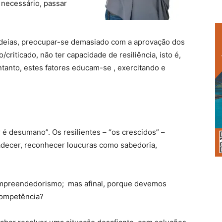
 necessário, passar
 ideias, preocupar-se demasiado com a aprovação dos
criticado, não ter capacidade de resiliência, isto é,
ntanto, estes fatores educam-se , exercitando e
r é desumano”. Os resilientes – “os crescidos” –
decer, reconhecer loucuras como sabedoria,
 empreendedorismo; mas afinal, porque devemos
competência?