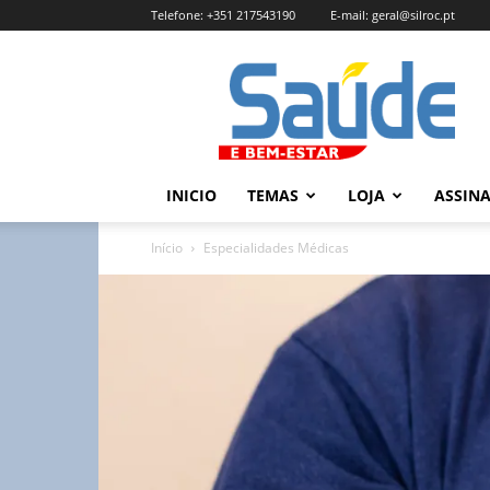
Telefone:
+351 217543190
E-mail:
geral@silroc.pt
Revista
Saúde
e
Bem
Estar
–
INICIO
TEMAS
LOJA
ASSIN
Edição
Online
Início
Especialidades Médicas