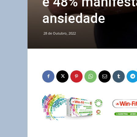
e 48% manifest
ansiedade
28 de Outubro, 2022