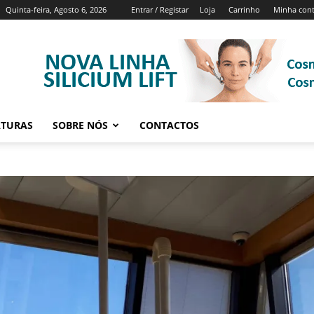
Quinta-feira, Agosto 6, 2026
Entrar / Registar
Loja
Carrinho
Minha con
ATURAS
SOBRE NÓS
CONTACTOS