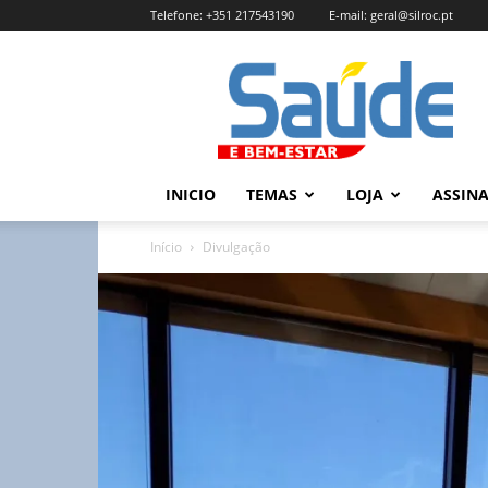
Telefone:
+351 217543190
E-mail:
geral@silroc.pt
Revista
Saúde
e
Bem
Estar
–
INICIO
TEMAS
LOJA
ASSIN
Edição
Online
Início
Divulgação