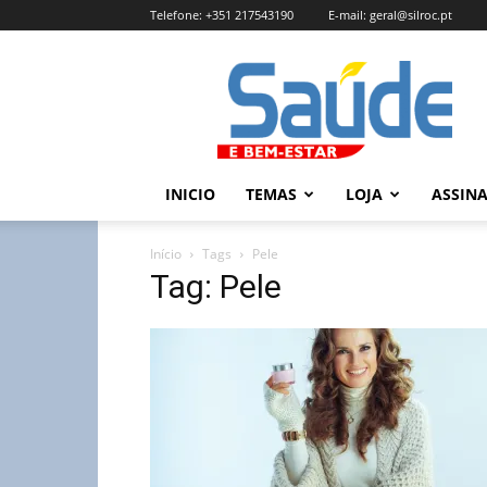
Telefone:
+351 217543190
E-mail:
geral@silroc.pt
Revista
Saúde
e
Bem
Estar
–
INICIO
TEMAS
LOJA
ASSIN
Edição
Online
Início
Tags
Pele
Tag: Pele