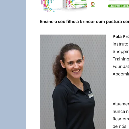
Ensine o seu filho a brincar com postura se
Pela Pr
instrut
Shoppin
Trainin
Foundat
Abdomin
Atuamen
nunca n
ficar e
de nós.