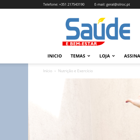
Telefone:
+351 217543190
E-mail:
geral@silroc.pt
Revista
Saúde
e
Bem
Estar
–
INICIO
TEMAS
LOJA
ASSIN
Edição
Online
Início
Nutrição e Exercício