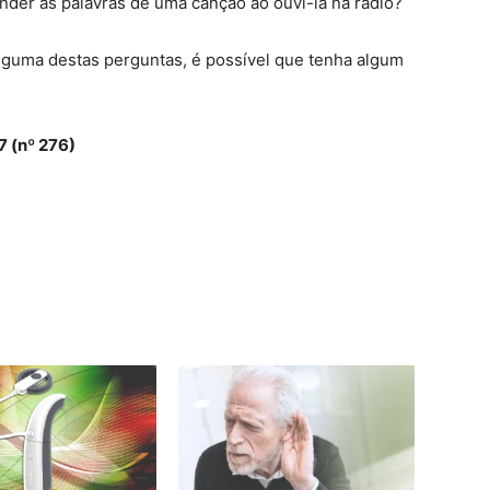
nder as palavras de uma canção ao ouvi-la na rádio?
lguma destas perguntas, é possível que tenha algum
7 (nº 276)