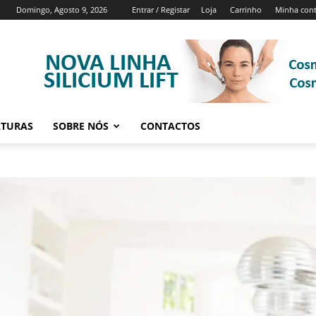
Domingo, Agosto 9, 2026
Entrar / Registar
Loja
Carrinho
Minha con
ATURAS
SOBRE NÓS
CONTACTOS