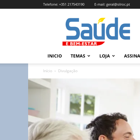
Telefone:
+351 217543190
E-mail:
geral@silroc.pt
Revista
Saúde
e
Bem
Estar
–
INICIO
TEMAS
LOJA
ASSIN
Edição
Online
Início
Divulgação