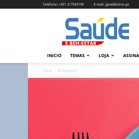
Telefone:
+351 217543190
E-mail:
geral@silroc.pt
Revista
Saúde
e
Bem
Estar
–
INICIO
TEMAS
LOJA
ASSIN
Edição
Online
Início
Divulgação