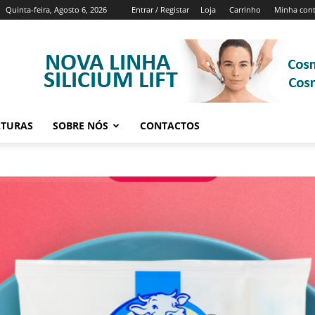
Quinta-feira, Agosto 6, 2026
Entrar / Registar
Loja
Carrinho
Minha con
ATURAS
SOBRE NÓS
CONTACTOS