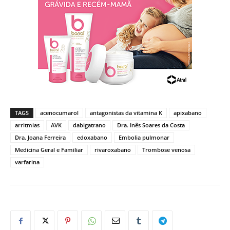
TAGS
acenocumarol
antagonistas da vitamina K
apixabano
arritmias
AVK
dabigatrano
Dra. Inês Soares da Costa
Dra. Joana Ferreira
edoxabano
Embolia pulmonar
Medicina Geral e Familiar
rivaroxabano
Trombose venosa
varfarina