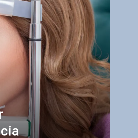
r
cia