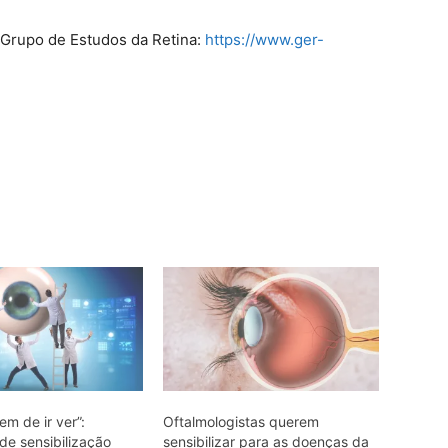
 Grupo de Estudos da Retina:
https://www.ger-
tem de ir ver”:
Oftalmologistas querem
e sensibilização
sensibilizar para as doenças da