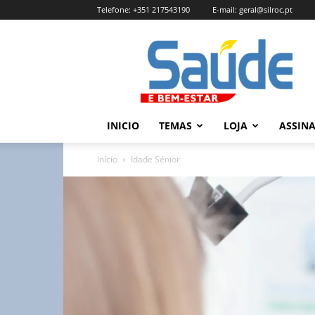
Telefone:
+351 217543190
E-mail:
geral@silroc.pt
Revista
Saúde
e
Bem
Estar
–
INICIO
TEMAS
LOJA
ASSIN
Edição
Online
Início
Idade Sénior