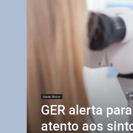
Idade Sénior
GER alerta para
atento aos sin