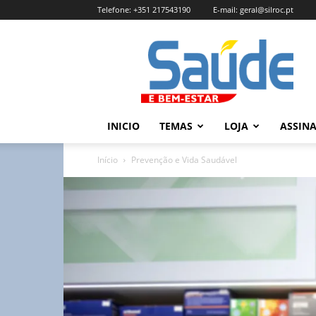
Telefone:
+351 217543190
E-mail:
geral@silroc.pt
Revista
Saúde
e
Bem
Estar
–
INICIO
TEMAS
LOJA
ASSIN
Edição
Online
Início
Prevenção e Vida Saudável