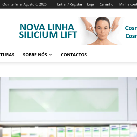
Quinta-feira, Agosto 6, 2026
Entrar / Registar
Loja
Carrinho
Minha con
ATURAS
SOBRE NÓS
CONTACTOS