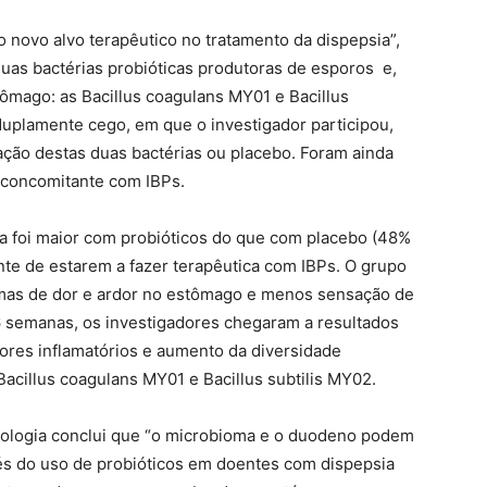
o novo alvo terapêutico no tratamento da dispepsia”,
as bactérias probióticas produtoras de esporos e,
stômago: as Bacillus coagulans MY01 e Bacillus
uplamente cego, em que o investigador participou,
ão destas duas bactérias ou placebo. Foram ainda
a concomitante com IBPs.
ca foi maior com probióticos do que com placebo (48%
e de estarem a fazer terapêutica com IBPs. O grupo
omas de dor e ardor no estômago e menos sensação de
 semanas, os investigadores chegaram a resultados
ores inflamatórios e aumento da diversidade
cillus coagulans MY01 e Bacillus subtilis MY02.
erologia conclui que “o microbioma e o duodeno podem
vés do uso de probióticos em doentes com dispepsia