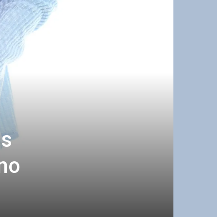
os
 no