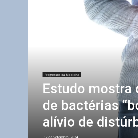
Progressos da Medicina
Estudo mostra 
de bactérias “b
alívio de distúr
12 de Setembro, 2024