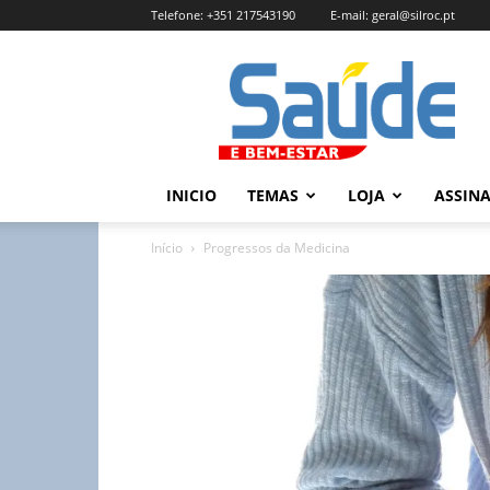
Telefone:
+351 217543190
E-mail:
geral@silroc.pt
Revista
Saúde
e
Bem
Estar
–
INICIO
TEMAS
LOJA
ASSIN
Edição
Online
Início
Progressos da Medicina