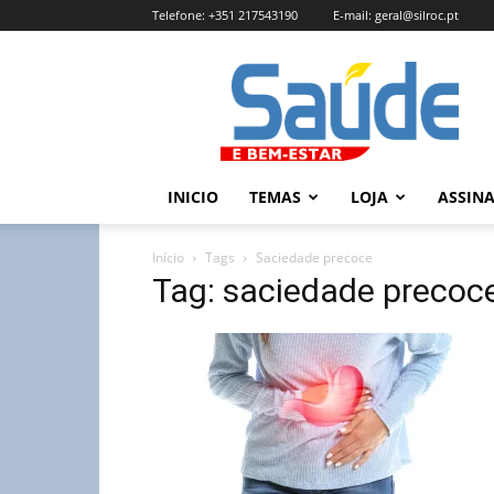
Telefone:
+351 217543190
E-mail:
geral@silroc.pt
Revista
Saúde
e
Bem
Estar
–
INICIO
TEMAS
LOJA
ASSIN
Edição
Online
Início
Tags
Saciedade precoce
Tag: saciedade precoc