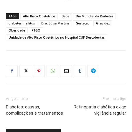
TAGS
Alto Risco Obstétrico
Bebé
Dia Mundial da Diabetes
diabetes mellitus
Dra. Luísa Martins
Gestação
Gravidez
Obesidade
PTGO
Unidade de Alto Risco Obstétrico no Hospital CUF Descobertas
Artigo anterior
Próximo artigo
Diabetes: causas,
Retinopatia diabética exige
complicações e tratamentos
vigilância regular