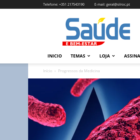
Telefone:
+351 217543190
E-mail:
geral@silroc.pt
Revista
Saúde
e
Bem
Estar
–
INICIO
TEMAS
LOJA
ASSIN
Edição
Online
Início
Progressos da Medicina