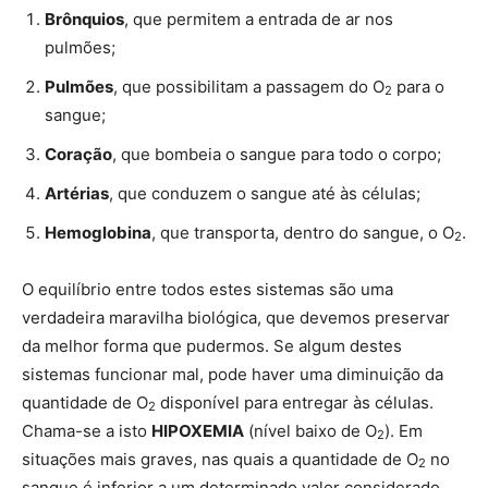
Brônquios
, que permitem a entrada de ar nos
pulmões;
Pulmões
, que possibilitam a passagem do O
para o
2
sangue;
Coração
, que bombeia o sangue para todo o corpo;
Artérias
, que conduzem o sangue até às células;
Hemoglobina
, que transporta, dentro do sangue, o O
.
2
O equilíbrio entre todos estes sistemas são uma
verdadeira maravilha biológica, que devemos preservar
da melhor forma que pudermos. Se algum destes
sistemas funcionar mal, pode haver uma diminuição da
quantidade de O
disponível para entregar às células.
2
Chama-se a isto
HIPOXEMIA
(nível baixo de O
). Em
2
situações mais graves, nas quais a quantidade de O
no
2
sangue é inferior a um determinado valor considerado