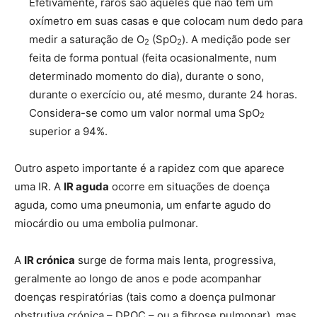
Efetivamente, raros são aqueles que não têm um
oxímetro em suas casas e que colocam num dedo para
medir a saturação de O
(SpO
). A medição pode ser
2
2
feita de forma pontual (feita ocasionalmente, num
determinado momento do dia), durante o sono,
durante o exercício ou, até mesmo, durante 24 horas.
Considera-se como um valor normal uma SpO
2
superior a 94%.
Outro aspeto importante é a rapidez com que aparece
uma IR. A
IR aguda
ocorre em situações de doença
aguda, como uma pneumonia, um enfarte agudo do
miocárdio ou uma embolia pulmonar.
A
IR crónica
surge de forma mais lenta, progressiva,
geralmente ao longo de anos e pode acompanhar
doenças respiratórias (tais como a doença pulmonar
obstrutiva crónica – DPOC – ou a fibrose pulmonar), mas