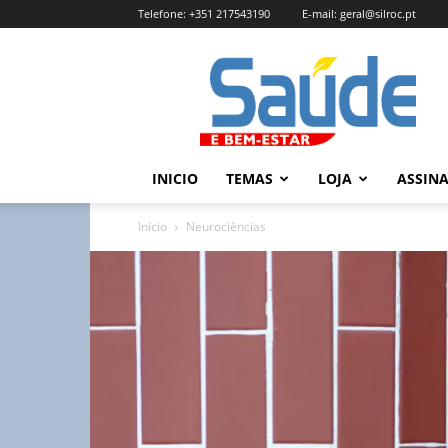
Telefone:
+351 217543190
E-mail:
geral@silroc.pt
Revista
Saúde
e
Bem
Estar
–
INICIO
TEMAS
LOJA
ASSIN
Edição
Online
Início
Neurociências