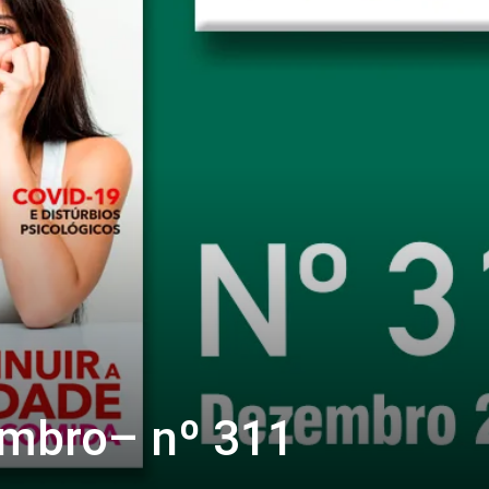
embro– nº 311