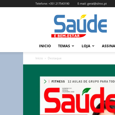
Telefone:
+351 217543190
E-mail:
geral@silroc.pt
Revista
Saúde
e
Bem
Estar
–
INICIO
TEMAS
LOJA
ASSIN
Edição
Online
Início
Destaque