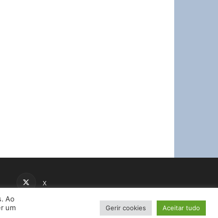
X
s. Ao
er um
Gerir cookies
Aceitar tudo