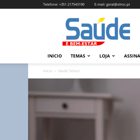
Telefone:
+351 217543190
E-mail:
geral@silroc.pt
Revista
Saúde
e
Bem
Estar
–
INICIO
TEMAS
LOJA
ASSIN
Edição
Online
Início
Idade Sénior