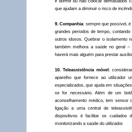
ir dormir ou não colocar demasiados
que ajudam a diminuir o risco de incênd
9. Companhia
: sempre que possível, é
grandes períodos de tempo, contando 
outros idosos. Quebrar o isolamento 
também melhora a saúde no geral – c
haverá mais alguém para prestar auxíli
10. Teleassistência móvel
: considera
aparelho que fornece ao utilizador u
especializados, que ajuda em situações
se for necessário. Além de um botã
aconselhamento médico, tem sensor de
ligação a uma central de teleassist
dispositivos é facilitar os cuidado
monitorizando a saúde do utilizador.