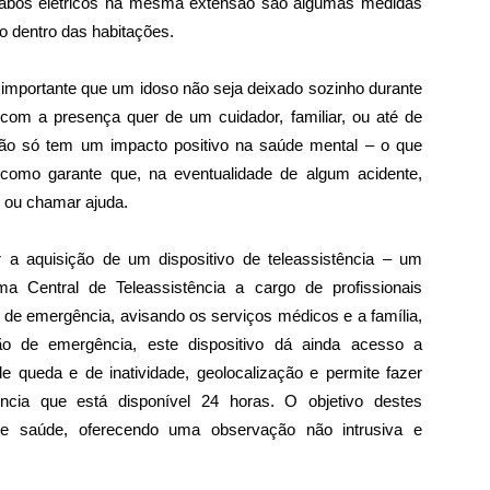
 cabos elétricos na mesma extensão são algumas medidas
io dentro das habitações.
 importante que um idoso não seja deixado sozinho durante
com a presença quer de um cuidador, familiar, ou até de
não só tem um impacto positivo na saúde mental – o que
omo garante que, na eventualidade de algum acidente,
o ou chamar ajuda.
r a aquisição de um dispositivo de teleassistência – um
ma Central de Teleassistência a cargo de profissionais
 de emergência, avisando os serviços médicos e a família,
o de emergência, este dispositivo dá ainda acesso a
 queda e de inatividade, geolocalização e permite fazer
ência que está disponível 24 horas. O objetivo destes
s de saúde, oferecendo uma observação não intrusiva e