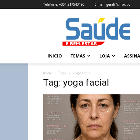
Telefone:
+351 217543190
E-mail:
geral@silroc.pt
Revista
Saúde
e
Bem
Estar
–
INICIO
TEMAS
LOJA
ASSIN
Edição
Online
Início
Tags
Yoga facial
Tag: yoga facial