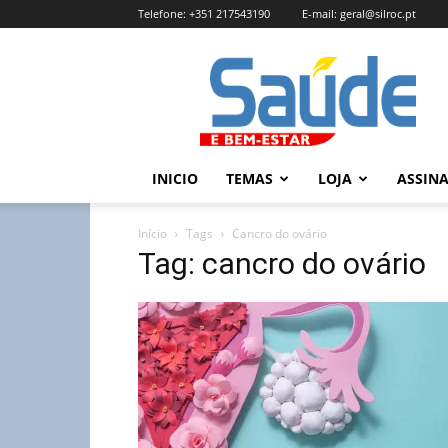
Telefone:
+351 217543190
E-mail:
geral@silroc.pt
Revista
Saúde
e
Bem
Estar
–
INICIO
TEMAS
LOJA
ASSIN
Edição
Online
Início
Tags
Cancro do ovário
Tag: cancro do ovário