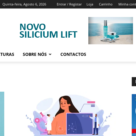
Quinta-feira, Agosto 6, 2026
Entrar / Registar
Loja
Carrinho
Minha con
ATURAS
SOBRE NÓS
CONTACTOS