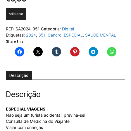
Quantidade
Adicionar
de
Saúde
REF:
SA2024-351
Categoria:
Digital
e
Etiquetas:
2024
,
351
,
Cancro
,
ESPECIAL
,
SAÚDE MENTAL
Bem
Estar,
Share this:
Edição
digital
de
Julho/Agosto
de
Descrição
2024,
Nº
351
Descrição
ESPECIAL VIAGENS
Não seja um turista acidental: previna-se!
Consulta de Medicina do Viajante
Viajar com crianças