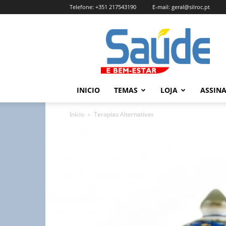
Telefone:
+351 217543190
E-mail:
geral@silroc.pt
Revista
Saúde
e
Bem
Estar
–
INICIO
TEMAS
LOJA
ASSIN
Edição
Online
Início
Terapias Alternativas