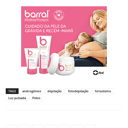
TAGS
androgénios
depilação
fotodepilação
hirsutismo
Luz pulsada
Pelos