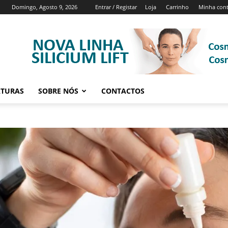
Domingo, Agosto 9, 2026
Entrar / Registar
Loja
Carrinho
Minha con
ATURAS
SOBRE NÓS
CONTACTOS