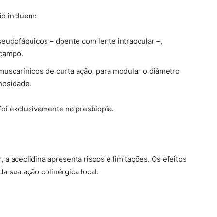
ão incluem:
eudofáquicos – doente com lente intraocular –,
 campo.
muscarínicos de curta ação, para modular o diâmetro
nosidade.
oi exclusivamente na presbiopia.
a aceclidina apresenta riscos e limitações. Os efeitos
a sua ação colinérgica local: