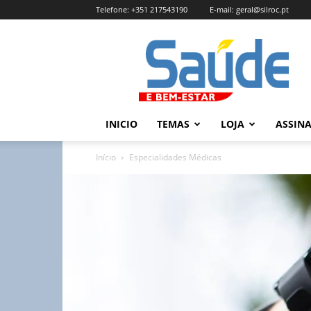
Telefone:
+351 217543190
E-mail:
geral@silroc.pt
Revista
Saúde
e
Bem
Estar
–
INICIO
TEMAS
LOJA
ASSIN
Edição
Online
Início
Especialidades Médicas