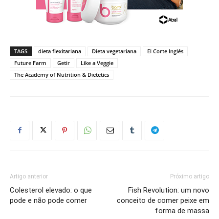
TAGS
dieta flexitariana
Dieta vegetariana
El Corte Inglés
Future Farm
Getir
Like a Veggie
The Academy of Nutrition & Dietetics
Artigo anterior
Próximo artigo
Colesterol elevado: o que
Fish Revolution: um novo
pode e não pode comer
conceito de comer peixe em
forma de massa