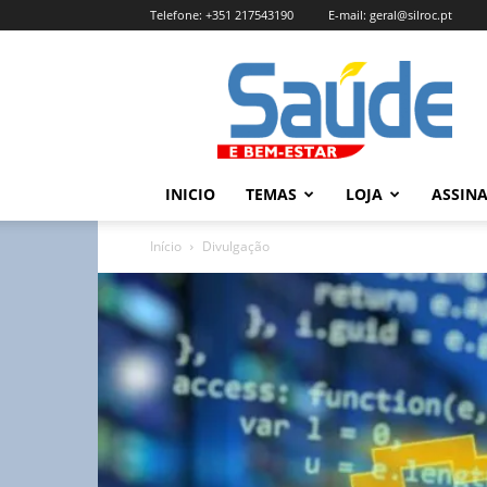
Telefone:
+351 217543190
E-mail:
geral@silroc.pt
Revista
Saúde
e
Bem
Estar
–
INICIO
TEMAS
LOJA
ASSIN
Edição
Online
Início
Divulgação