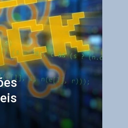
ões
eis