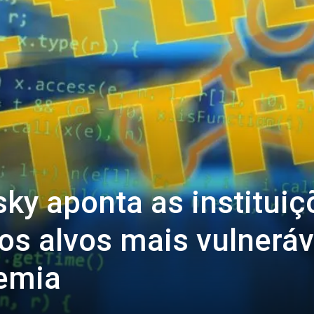
ky aponta as instituiç
s alvos mais vulneráv
emia