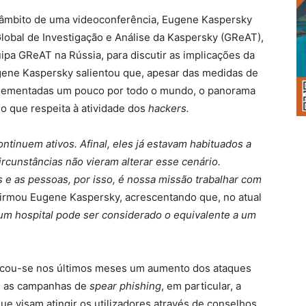
no âmbito de uma videoconferência, Eugene Kaspersky
Global de Investigação e Análise da Kaspersky (GReAT),
ipa GReAT na Rússia, para discutir as implicações da
ene Kaspersky salientou que, apesar das medidas de
plementadas um pouco por todo o mundo, o panorama
o que respeita à atividade dos
hackers.
ntinuem ativos. Afinal, eles já estavam habituados a
ircunstâncias não vieram alterar esse cenário.
e as pessoas, por isso, é nossa missão trabalhar com
firmou Eugene Kaspersky, acrescentando que, no atual
a um hospital pode ser considerado o equivalente a um
ficou-se nos últimos meses um aumento dos ataques
om as campanhas de
spear phishing
, em particular, a
e visam atingir os utilizadores através de conselhos