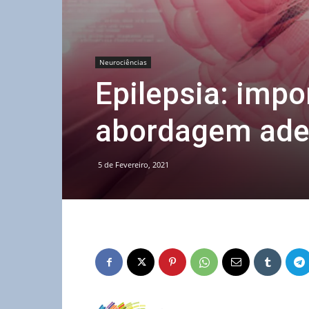
Neurociências
Epilepsia: imp
abordagem ad
5 de Fevereiro, 2021