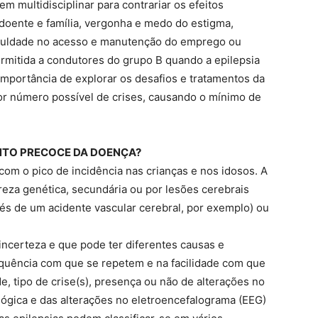
m multidisciplinar para contrariar os efeitos
 doente e família, vergonha e medo do estigma,
ficuldade no acesso e manutenção do emprego ou
rmitida a condutores do grupo B quando a epilepsia
 importância de explorar os desafios e tratamentos da
ior número possível de crises, causando o mínimo de
NTO PRECOCE DA DOENÇA?
com o pico de incidência nas crianças e nos idosos. A
reza genética, secundária ou por lesões cerebrais
vés de um acidente vascular cerebral, por exemplo) ou
incerteza e que pode ter diferentes causas e
requência com que se repetem e na facilidade com que
e, tipo de crise(s), presença ou não de alterações no
ógica e das alterações no eletroencefalograma (EEG)