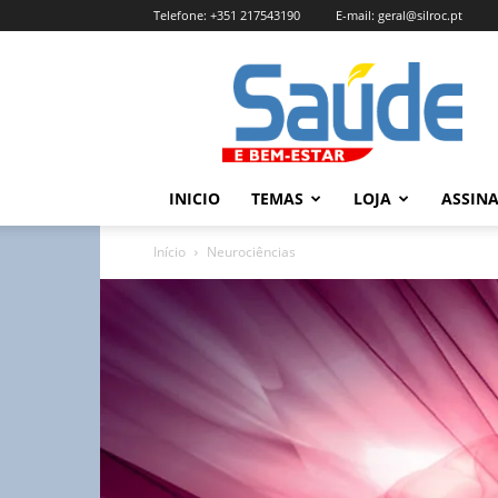
Telefone:
+351 217543190
E-mail:
geral@silroc.pt
Revista
Saúde
e
Bem
Estar
–
INICIO
TEMAS
LOJA
ASSIN
Edição
Online
Início
Neurociências