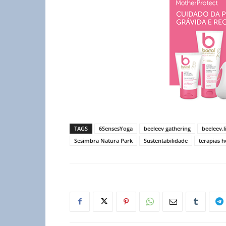
TAGS
6SensesYoga
beeleev gathering
beeleev.l
Sesimbra Natura Park
Sustentabilidade
terapias ho