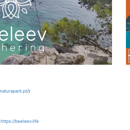
naturapark.pt/
)
:
https://beeleev.life