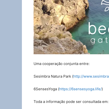
Uma cooperação conjunta entre:
Sesimbra Natura Park (
http://www.sesimbra
6SensesYoga (
https://6sensesyoga.life/
)
Toda a informação pode ser consultada em