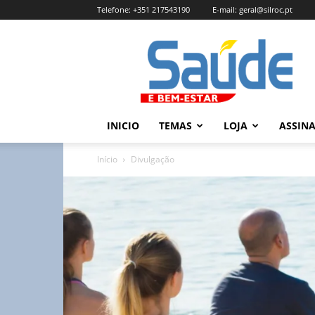
Telefone:
+351 217543190
E-mail:
geral@silroc.pt
Revista
Saúde
e
Bem
Estar
–
INICIO
TEMAS
LOJA
ASSIN
Edição
Online
Início
Divulgação