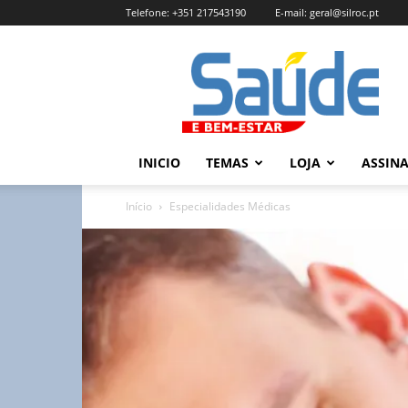
Telefone:
+351 217543190
E-mail:
geral@silroc.pt
Revista
Saúde
e
Bem
Estar
–
INICIO
TEMAS
LOJA
ASSIN
Edição
Online
Início
Especialidades Médicas