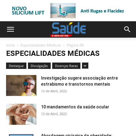
Início
Especialidades Médicas
Página 48
ESPECIALIDADES MÉDICAS
Destaque
Divulgação
Doenças Raras
Investigação sugere associação entre
estrabismo e transtornos mentais
12 de Abril, 2022
10 mandamentos da saúde ocular
12 de Abril, 2022
Abordagem cirúrgica da obesidade: