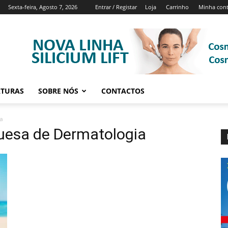
Sexta-feira, Agosto 7, 2026
Entrar / Registar
Loja
Carrinho
Minha con
ATURAS
SOBRE NÓS
CONTACTOS
a
uesa de Dermatologia