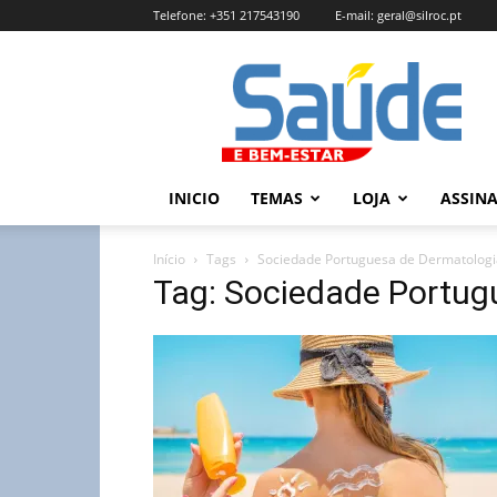
Telefone:
+351 217543190
E-mail:
geral@silroc.pt
Revista
Saúde
e
Bem
Estar
–
INICIO
TEMAS
LOJA
ASSIN
Edição
Online
Início
Tags
Sociedade Portuguesa de Dermatologi
Tag: Sociedade Portug