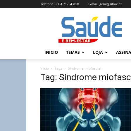
Telefone:
+351 217543190
E-mail:
geral@silroc.pt
Revista
Saúde
e
Bem
Estar
–
INICIO
TEMAS
LOJA
ASSIN
Edição
Online
Início
Tags
Síndrome miofascial
Tag: Síndrome miofasc