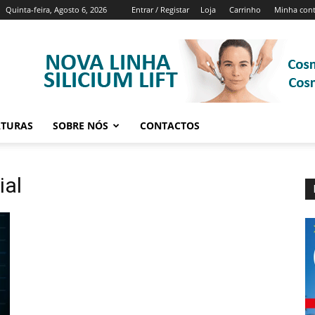
Quinta-feira, Agosto 6, 2026
Entrar / Registar
Loja
Carrinho
Minha con
ATURAS
SOBRE NÓS
CONTACTOS
ial