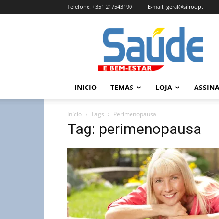
Telefone:
+351 217543190
E-mail:
geral@silroc.pt
Revista
Saúde
e
Bem
Estar
–
INICIO
TEMAS
LOJA
ASSIN
Edição
Online
Início
Tags
Perimenopausa
Tag: perimenopausa