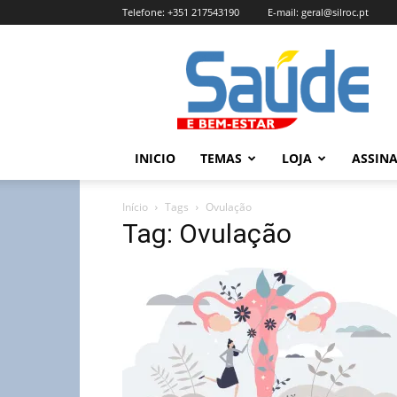
Telefone:
+351 217543190
E-mail:
geral@silroc.pt
Revista
Saúde
e
Bem
Estar
–
INICIO
TEMAS
LOJA
ASSIN
Edição
Online
Início
Tags
Ovulação
Tag: Ovulação