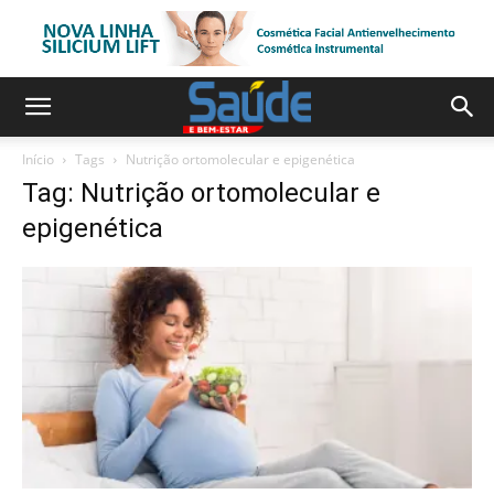
Início
Tags
Nutrição ortomolecular e epigenética
Tag: Nutrição ortomolecular e
epigenética