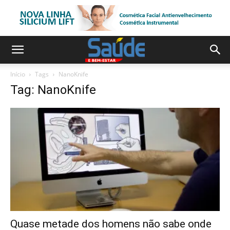
Início
Tags
NanoKnife
Tag: NanoKnife
Quase metade dos homens não sabe onde