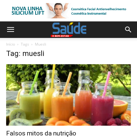
Início
Tags
Muesli
Tag: muesli
Falsos mitos da nutrição