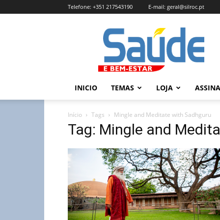
Telefone:
+351 217543190
E-mail:
geral@silroc.pt
Revista
Saúde
e
Bem
Estar
–
INICIO
TEMAS
LOJA
ASSIN
Edição
Online
Início
Tags
Mingle and Meditate with Sadhguru
Tag: Mingle and Medit