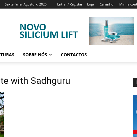
Sexta-feira, Agosto 7, 2026
Entrar / Registar
Loja
Carrinho
Minha con
ATURAS
SOBRE NÓS
CONTACTOS
ate with Sadhguru