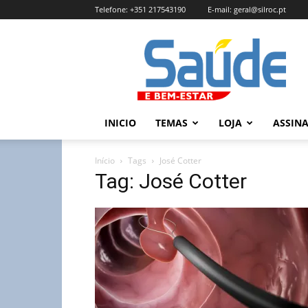
Telefone:
+351 217543190
E-mail:
geral@silroc.pt
Revista
Saúde
e
Bem
Estar
–
INICIO
TEMAS
LOJA
ASSIN
Edição
Online
Início
Tags
José Cotter
Tag: José Cotter