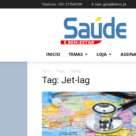
Telefone:
+351 217543190
E-mail:
geral@silroc.pt
Revista
Saúde
e
Bem
Estar
–
INICIO
TEMAS
LOJA
ASSIN
Edição
Online
Início
Tags
Jet-lag
Tag: Jet-lag