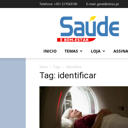
Telefone:
+351 217543190
E-mail:
geral@silroc.pt
Revista
Saúde
e
Bem
Estar
–
INICIO
TEMAS
LOJA
ASSIN
Edição
Online
Início
Tags
Identificar
Tag: identificar