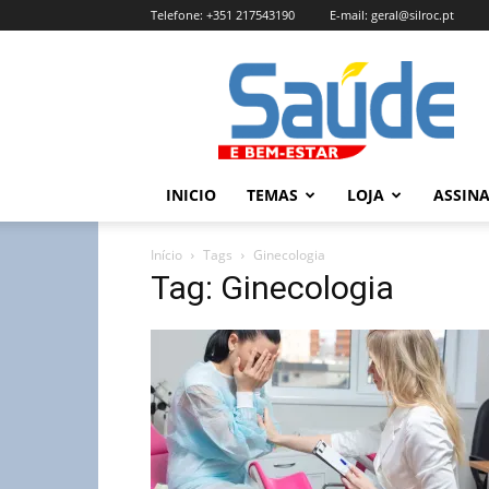
Telefone:
+351 217543190
E-mail:
geral@silroc.pt
Revista
Saúde
e
Bem
Estar
–
INICIO
TEMAS
LOJA
ASSIN
Edição
Online
Início
Tags
Ginecologia
Tag: Ginecologia