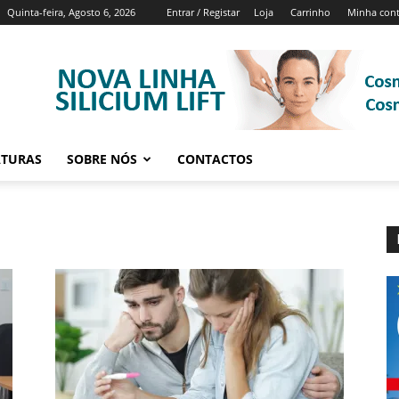
Quinta-feira, Agosto 6, 2026
Entrar / Registar
Loja
Carrinho
Minha con
ATURAS
SOBRE NÓS
CONTACTOS