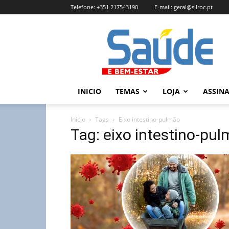
Telefone:
+351 217543190
E-mail:
geral@silroc.pt
Revista
Saúde
e
Bem
Estar
–
INICIO
TEMAS
LOJA
ASSIN
Edição
Online
Início
Tags
Eixo intestino-pulmão
Tag: eixo intestino-pu