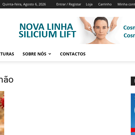
Quinta-feira, Agosto 6, 2026
Entrar / Registar
Loja
Carrinho
Minha con
ATURAS
SOBRE NÓS
CONTACTOS
lmão