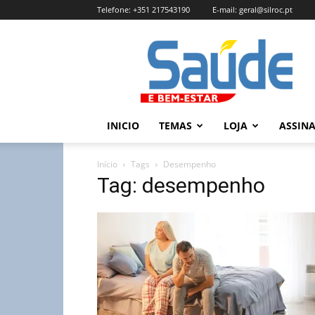
Telefone:
+351 217543190
E-mail:
geral@silroc.pt
Revista
Saúde
e
Bem
Estar
–
INICIO
TEMAS
LOJA
ASSIN
Edição
Online
Início
Tags
Desempenho
Tag: desempenho