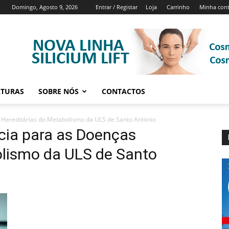
Domingo, Agosto 9, 2026
Entrar / Registar
Loja
Carrinho
Minha con
ATURAS
SOBRE NÓS
CONTACTOS
 Hereditárias do Metabolismo da ULS de Santo António
cia para as Doenças
olismo da ULS de Santo