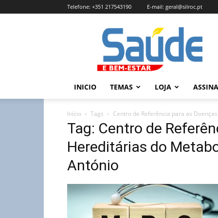
Telefone:
+351 217543190
E-mail:
geral@silroc.pt
Revista
Saúde
e
Bem
Estar
–
INICIO
TEMAS
LOJA
ASSIN
Edição
Online
Início
Tags
Centro de Referência para as Doenças
Tag: Centro de Referên
Hereditárias do Metab
António