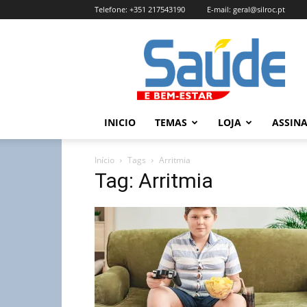
Telefone:
+351 217543190
E-mail:
geral@silroc.pt
Revista
Saúde
e
Bem
Estar
–
INICIO
TEMAS
LOJA
ASSIN
Edição
Online
Início
Tags
Arritmia
Tag: Arritmia